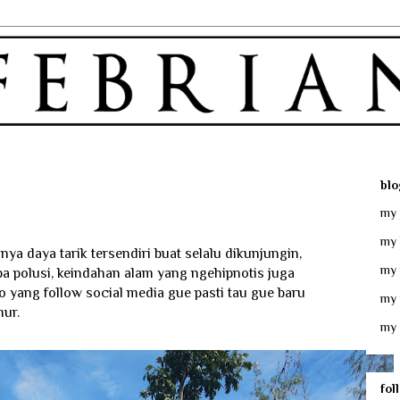
blo
my 
my 
nya daya tarik tersendiri buat selalu dikunjungin,
my 
npa polusi, keindahan alam yang ngehipnotis juga
 yang follow social media gue pasti tau gue baru
my 
mur.
my 
fol