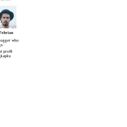
Febrian
logger who
gs
t profil
gkapku