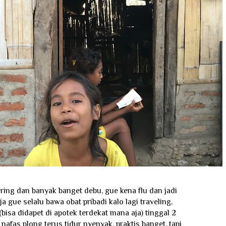
ring dan banyak banget debu, gue kena flu dan jadi
a gue selalu bawa obat pribadi kalo lagi traveling,
(bisa didapet di apotek terdekat mana aja) tinggal 2
 nafas plong terus tidur nyenyak, praktis banget, tapi