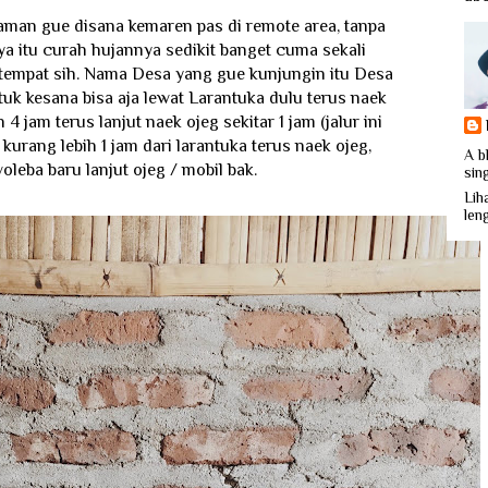
aman gue disana kemaren pas di remote area, tanpa
nya itu curah hujannya sedikit banget cuma sekali
tempat sih. Nama Desa yang gue kunjungin itu Desa
uk kesana bisa aja lewat Larantuka dulu terus naek
4 jam terus lanjut naek ojeg sekitar 1 jam (jalur ini
 kurang lebih 1 jam dari larantuka terus naek ojeg,
A b
leba baru lanjut ojeg / mobil bak.
sin
Liha
len