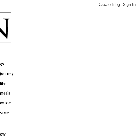
gs
journey
life
meals
music
style
low