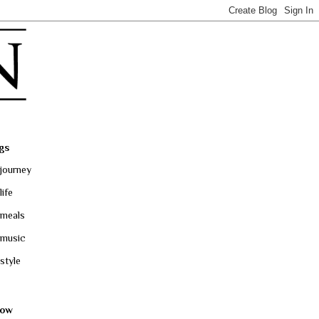
gs
journey
life
meals
music
style
low