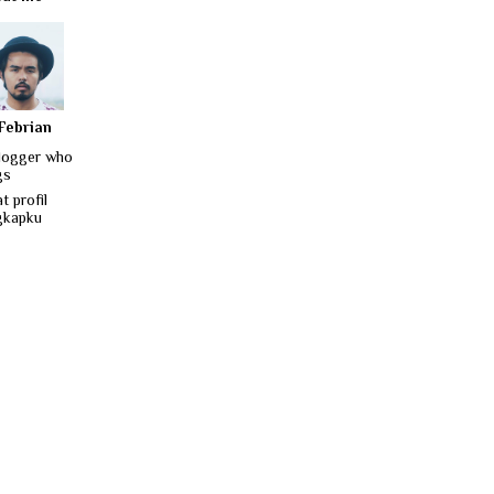
Febrian
logger who
gs
t profil
gkapku