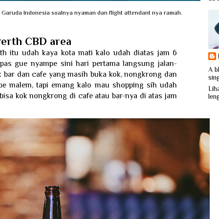
 Garuda Indonesia soalnya nyaman dan flight attendant nya ramah.
Perth CBD area
th itu udah kaya kota mati kalo udah diatas jam 6
, pas gue nyampe sini hari pertama langsung jalan-
A b
k bar dan cafe yang masih buka kok, nongkrong dan
sin
mpe malem, tapi emang kalo mau shopping sih udah
Liha
bisa kok nongkrong di cafe atau bar-nya di atas jam
len