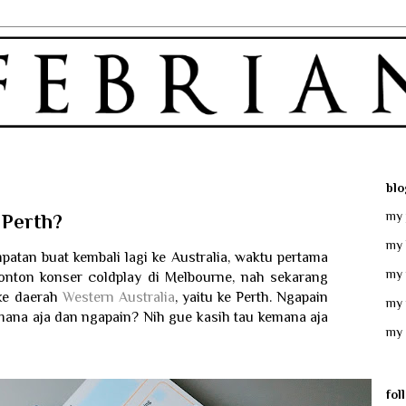
blo
my 
i Perth?
my 
mpatan buat kembali lagi ke Australia, waktu pertama
my 
nonton konser coldplay di Melbourne, nah sekarang
 ke daerah
Western Australia
, yaitu ke Perth. Ngapain
my 
kemana aja dan ngapain? Nih gue kasih tau kemana aja
my 
fol