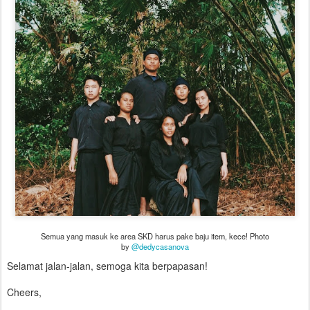
Semua yang masuk ke area SKD harus pake baju item, kece! Photo
by
@dedycasanova
Selamat jalan-jalan, semoga kita berpapasan!
Cheers,