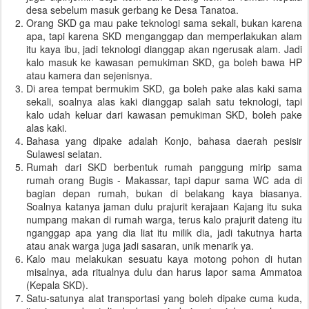
desa sebelum masuk gerbang ke Desa Tanatoa.
Orang SKD ga mau pake teknologi sama sekali, bukan karena
apa, tapi karena SKD menganggap dan memperlakukan alam
itu kaya ibu, jadi teknologi dianggap akan ngerusak alam. Jadi
kalo masuk ke kawasan pemukiman SKD, ga boleh bawa HP
atau kamera dan sejenisnya.
Di area tempat bermukim SKD, ga boleh pake alas kaki sama
sekali, soalnya alas kaki dianggap salah satu teknologi, tapi
kalo udah keluar dari kawasan pemukiman SKD, boleh pake
alas kaki.
Bahasa yang dipake adalah Konjo, bahasa daerah pesisir
Sulawesi selatan.
Rumah dari SKD berbentuk rumah panggung mirip sama
rumah orang Bugis - Makassar, tapi dapur sama WC ada di
bagian depan rumah, bukan di belakang kaya biasanya.
Soalnya katanya jaman dulu prajurit kerajaan Kajang itu suka
numpang makan di rumah warga, terus kalo prajurit dateng itu
nganggap apa yang dia liat itu milik dia, jadi takutnya harta
atau anak warga juga jadi sasaran, unik menarik ya.
Kalo mau melakukan sesuatu kaya motong pohon di hutan
misalnya, ada ritualnya dulu dan harus lapor sama Ammatoa
(Kepala SKD).
Satu-satunya alat transportasi yang boleh dipake cuma kuda,